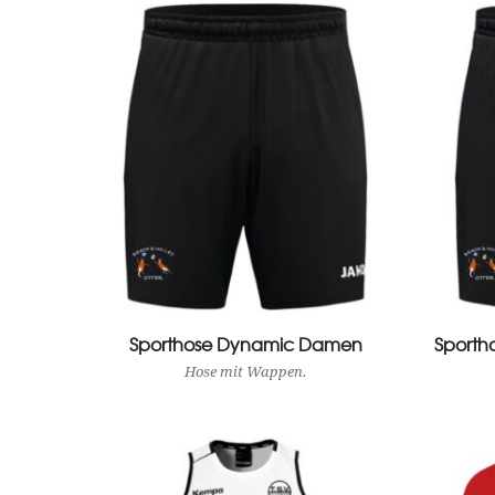
Sporthose Dynamic Damen
View Product
Sporth
Hose mit Wappen.