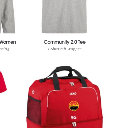
e Women
Community 2.0 Tee
View Product
eitig
T-Shirt mit Wappen