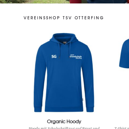
VEREINSSHOP TSV OTTERFING
Organic Hoody
View Product
Hoody mit Schulschriftzug auf Brust und
T-Shirt 