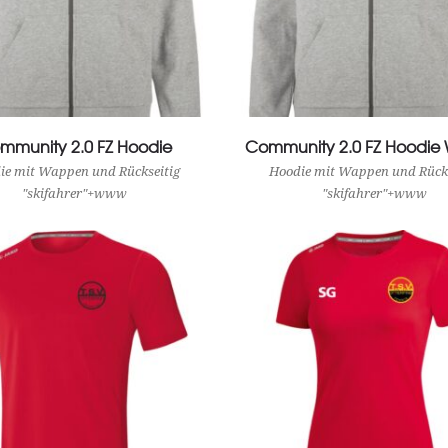
mmunity 2.0 FZ Hoodie
View Product
Community 2.0 FZ Hoodi
View Product
ie mit Wappen und Rückseitig
Hoodie mit Wappen und Rücks
"skifahrer"+www
"skifahrer"+www