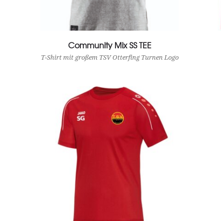
Community Mix SS TEE
View Product
T-Shirt mit großem TSV Otterfing Turnen Logo