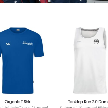
Organic T-Shirt
View Product
Tanktop Run 2.0 Da
View Product
mit Schulschriftzug auf Brust und
Tanktop mit Wappen und Rückenl