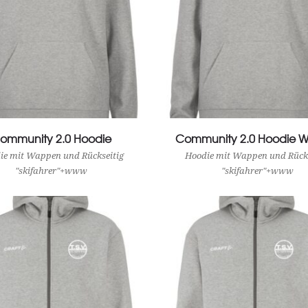
ommunity 2.0 Hoodie
View Product
Community 2.0 Hoodie 
View Product
ie mit Wappen und Rückseitig
Hoodie mit Wappen und Rücks
"skifahrer"+www
"skifahrer"+www