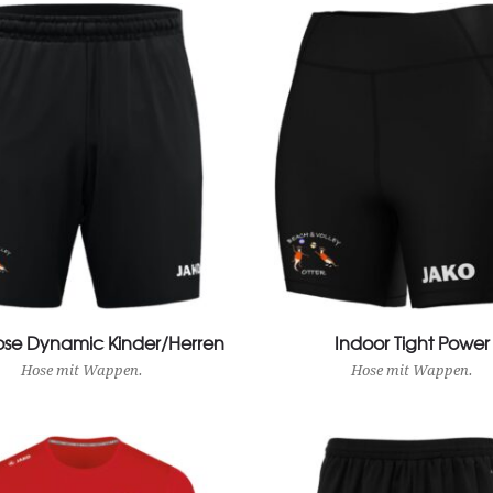
ose Dynamic Kinder/Herren
View Product
Indoor Tight Power
View Product
Hose mit Wappen.
Hose mit Wappen.