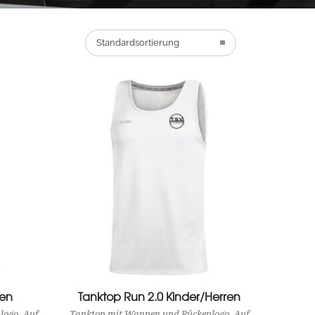
Standardsortierung
men
Tanktop Run 2.0 Kinder/Herren
View Product
ogo. Auf
Tanktop mit Wappen und Rückenlogo. Auf