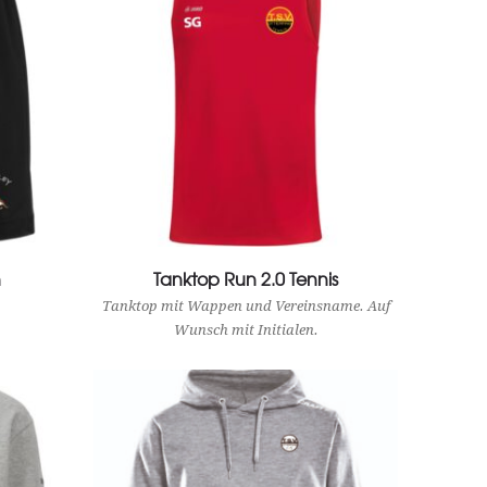
n
Tanktop Run 2.0 Tennis
View Product
Tanktop mit Wappen und Vereinsname. Auf
Wunsch mit Initialen.