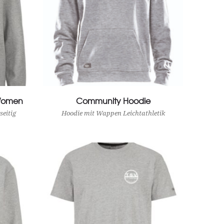
Women
Community Hoodie
View Product
eitig
Hoodie mit Wappen Leichtathletik