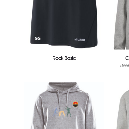
View Product
Rock Basic
C
Hood