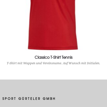
Classico T-Shirt Tennis
View Product
T-Shirt mit Wappen und Vereinsname. Auf Wunsch mit Initialen.
SPORT GÜRTELER GMBH