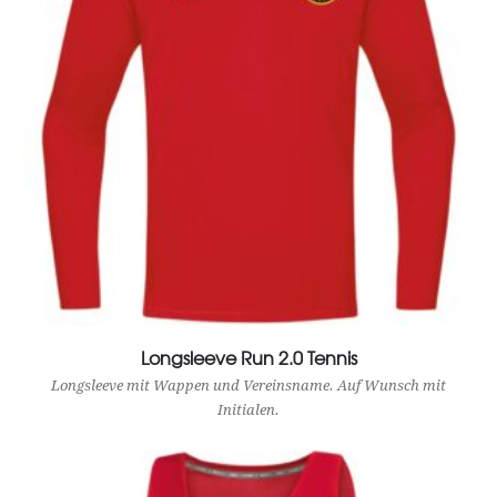
Longsleeve Run 2.0 Tennis
View Product
Longsleeve mit Wappen und Vereinsname. Auf Wunsch mit
Initialen.