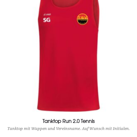
Tanktop Run 2.0 Tennis
View Product
Tanktop mit Wappen und Vereinsname. Auf Wunsch mit Initialen.