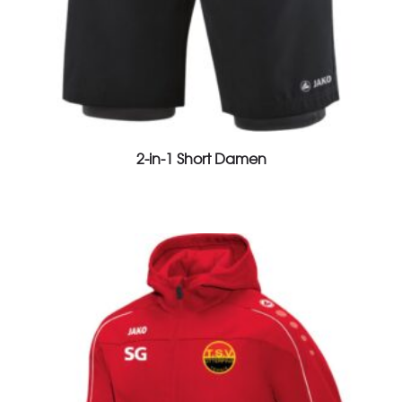
2-in-1 Short Damen
View Product