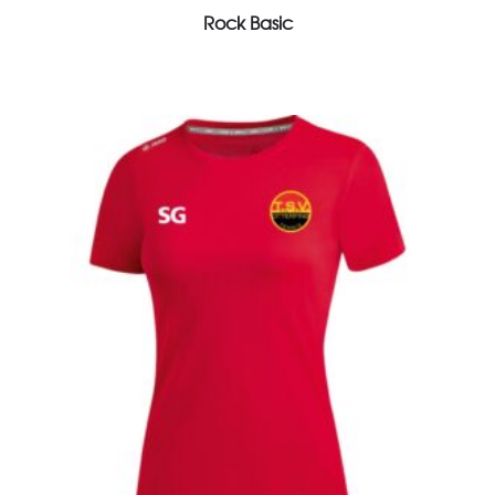
View Product
Rock Basic