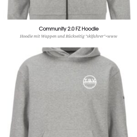
Community 2.0 FZ Hoodie
View Product
Hoodie mit Wappen und Rückseitig "skifahrer"+www