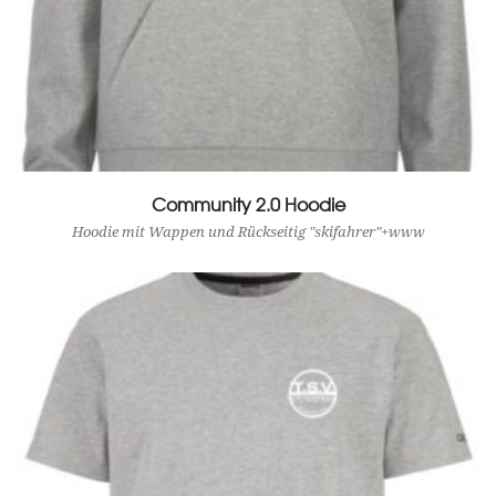
Community 2.0 Hoodie
View Product
Hoodie mit Wappen und Rückseitig "skifahrer"+www