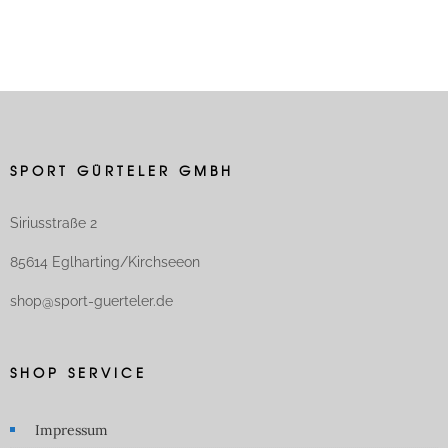
SPORT GÜRTELER GMBH
Siriusstraße 2
85614 Eglharting/Kirchseeon
shop@sport-guerteler.de
SHOP SERVICE
Impressum