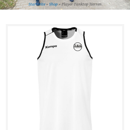
Startseite
»
Shop
»
Player Tanktop Herren