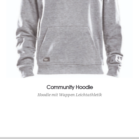
Community Hoodie
View Product
Hoodie mit Wappen Leichtathletik