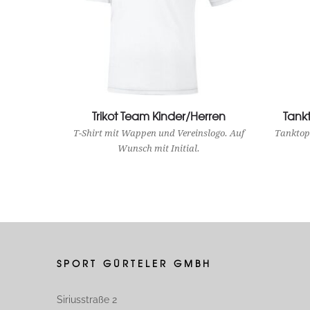
Trikot Team Kinder/Herren
View Product
Tank
T-Shirt mit Wappen und Vereinslogo. Auf
Tanktop
Wunsch mit Initial.
SPORT GÜRTELER GMBH
Siriusstraße 2