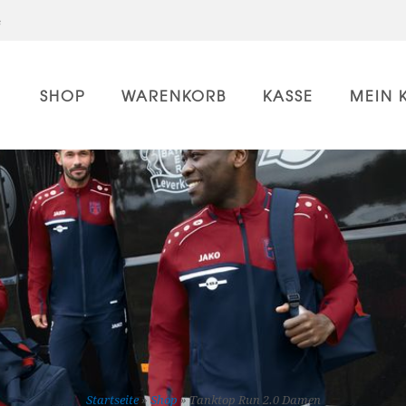
e
SHOP
WARENKORB
KASSE
MEIN 
Startseite
»
Shop
»
Tanktop Run 2.0 Damen