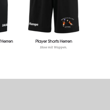
/Herren
Player Shorts Herren
View Product
Hose mit Wappen.