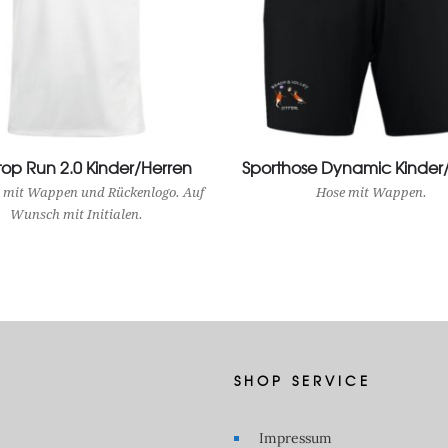
top Run 2.0 Kinder/Herren
View Product
Sporthose Dynamic Kinder
View Product
 mit Wappen und Rückenlogo. Auf
Hose mit Wappen.
Wunsch mit Initialen.
SHOP SERVICE
Impressum