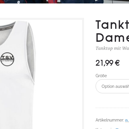
Tank
Dam
Tanktop mit Wap
21,99
€
Größe
Option auswä
n.
Artikelnummer: