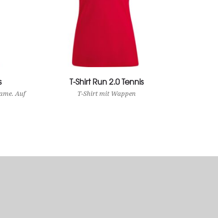
s
T-Shirt Run 2.0 Tennis
View Product
ame. Auf
T-Shirt mit Wappen