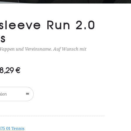
sleeve Run 2.0
s
 Wappen und Vereinsname. Auf Wunsch mit
8,29
€
Preisspanne:
25,29 €
bis
28,29 €
hlen
475 01 Tennis