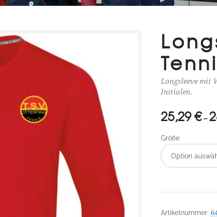
Long
Tenni
Longsleeve mit
Initialen.
25,29
€
2
–
Größe
Option auswä
6
Artikelnummer: