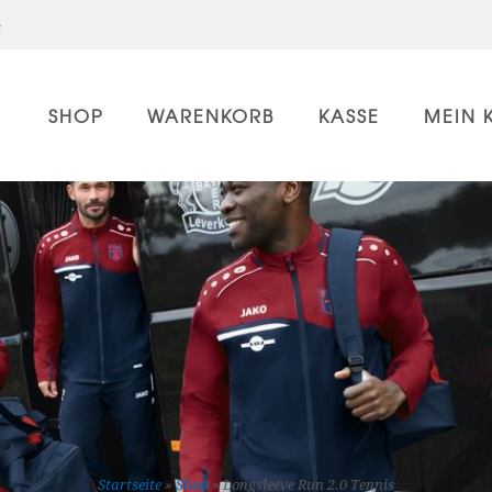
e
SHOP
WARENKORB
KASSE
MEIN 
Startseite
»
Shop
»
Longsleeve Run 2.0 Tennis