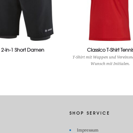
2-in-1 Short Damen
View Product
Classico T-Shirt Tenni
View Product
T-Shirt mit Wappen und Vereinsn
Wunsch mit Initialen.
SHOP SERVICE
Impressum