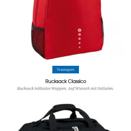
View Product
Teamsport
Rucksack Classico
Rucksack inklusive Wappen. Auf Wunsch mit Initialen.