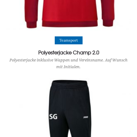
View Product
Teamsport
Polyesterjacke Champ 2.0
Polyesterjacke inklusive Wappen und Vereinsname. Auf Wunsch
mit Initialen.