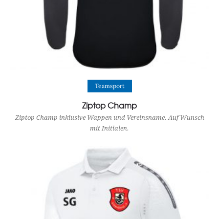
View Product
Teamsport
Ziptop Champ
Ziptop Champ inklusive Wappen und Vereinsname. Auf Wunsch
mit Initialen.