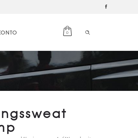
KONTO
0
ningssweat
mp