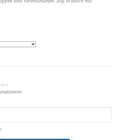
appen und Vereinsnamen. Auf Wunsch mit
max 6
sonalisieren
n.