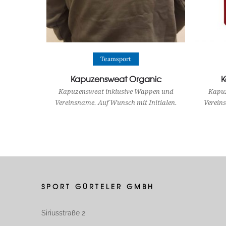
View Product
Teamsport
Kapuzensweat Organic
K
Kapuzensweat inklusive Wappen und
Kapuz
Vereinsname. Auf Wunsch mit Initialen.
Verein
SPORT GÜRTELER GMBH
Siriusstraße 2