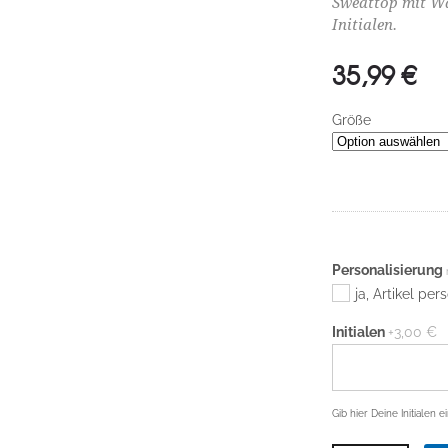
Sweattop mit W
Initialen.
35,99
€
Größe
Personalisierung
ja, Artikel per
Initialen
+3,00 €
Gib hier Deine Initialen ei