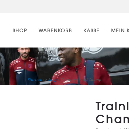
e
SHOP
WARENKORB
KASSE
MEIN 
Trainingssweat Champ
Startseite
»
Shop
»
Trainingssweat Champ
Trai
Cha