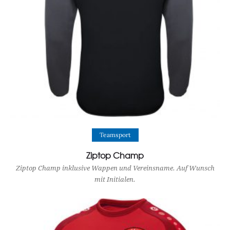
View Product
Teamsport
Ziptop Champ
Ziptop Champ inklusive Wappen und Vereinsname. Auf Wunsch
mit Initialen.