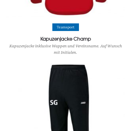
View Product
Teamsport
Kapuzenjacke Champ
Kapuzenjacke inklusive Wappen und Vereinsname. Auf Wunsch
mit Initialen.