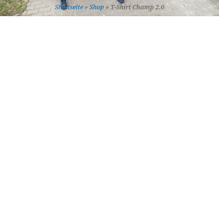
Startseite
»
Shop
»
T-Shirt Champ 2.0