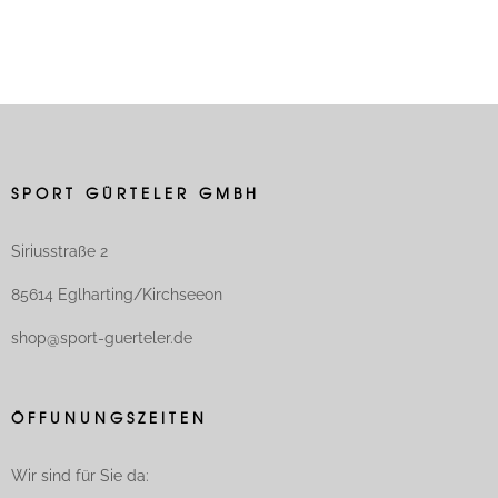
SPORT GÜRTELER GMBH
Siriusstraße 2
85614 Eglharting/Kirchseeon
shop@sport-guerteler.de
ÖFFUNUNGSZEITEN
Wir sind für Sie da: