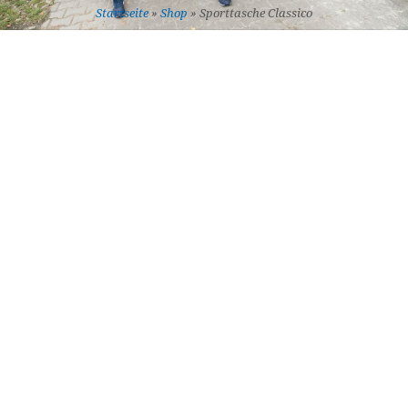
Startseite
»
Shop
»
Sporttasche Classico