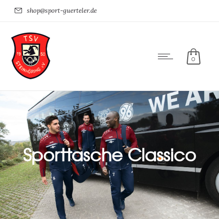
shop@sport-guerteler.de
0
Sporttasche Classico