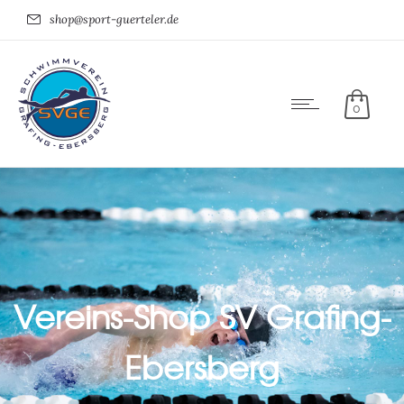
shop@sport-guerteler.de
0
Vereins-Shop SV Grafing-
Ebersberg