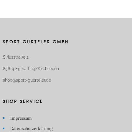
SPORT GÜRTELER GMBH
Siriusstraße 2
85614 Eglharting/Kirchseeon
shop@sport-guerteler.de
SHOP SERVICE
Impressum
Datenschutzerklärung