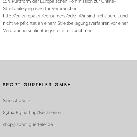
11.3. Plattform der Europäischen Kommission zur Online-
Streitbeilegung (OS) für Verbraucher:
http://ec.europa.eu/consumers/odr/. Wir sind nicht bereit und
nicht verpflichtet an einem Streitbeilegungsverfahren vor einer
Verbraucherschlichtungsstelle teilzunehmen.
SPORT GÜRTELER GMBH
Siriusstraße 2
85614 Eglharting/Kirchseeon
shop@sport-guerteler.de