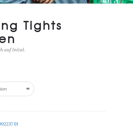
ing Tights
en
 auf Inital.
hlen
002237 01