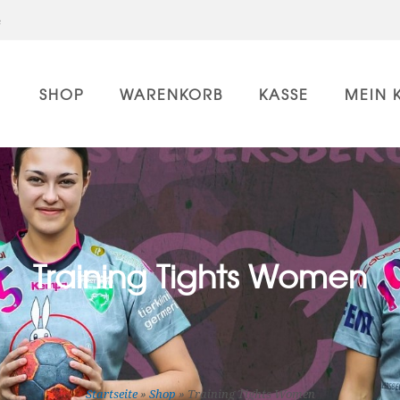
e
SHOP
WARENKORB
KASSE
MEIN 
Training Tights Women
Startseite
»
Shop
»
Training Tights Women