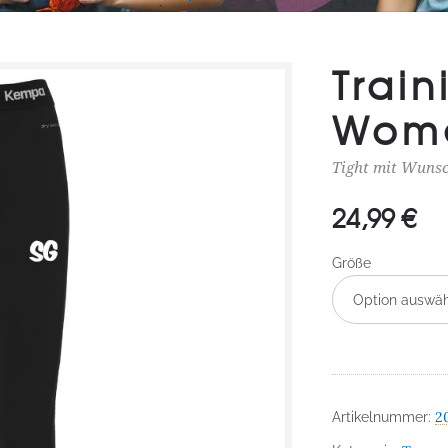
Train
Wom
Tight mit Wunsch
24,99
€
Größe
Option auswä
2
Artikelnummer: