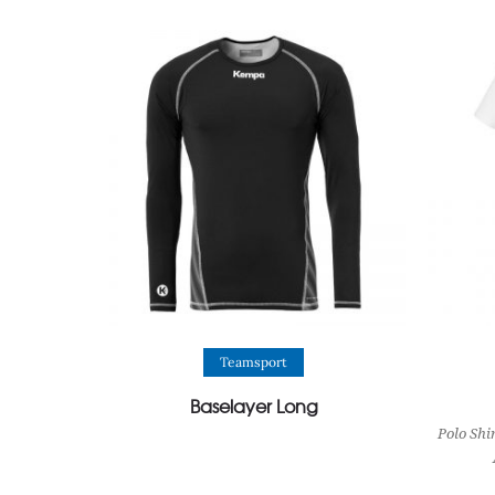
View Product
Teamsport
Baselayer Long
Polo Sh