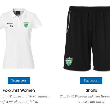
View Product
View Product
Teamsport
Teamsport
Polo Shirt Women
Shorts
irt mit Wappen und Vereinsnamen.
Short mit Wappen auf dem Hosenb
Auf Wunsch mit Initialen.
Wunsch mit Initial