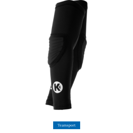
View Product
Teamsport