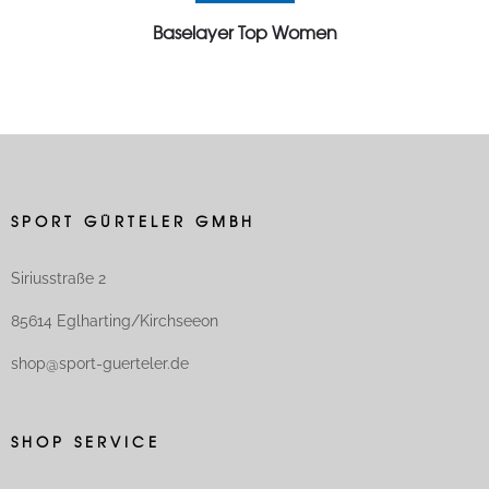
Baselayer Top Women
SPORT GÜRTELER GMBH
Siriusstraße 2
85614 Eglharting/Kirchseeon
shop@sport-guerteler.de
SHOP SERVICE