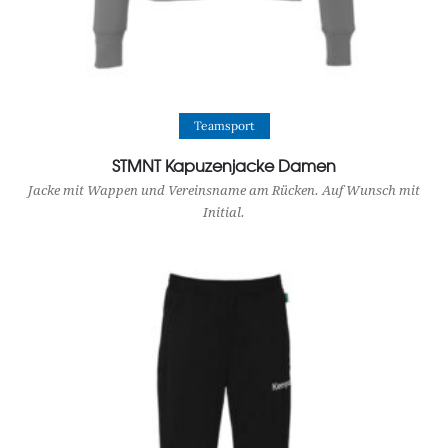
View Product
Teamsport
STMNT Kapuzenjacke Damen
Jacke mit Wappen und Vereinsname am Rücken. Auf Wunsch mit
Initial.