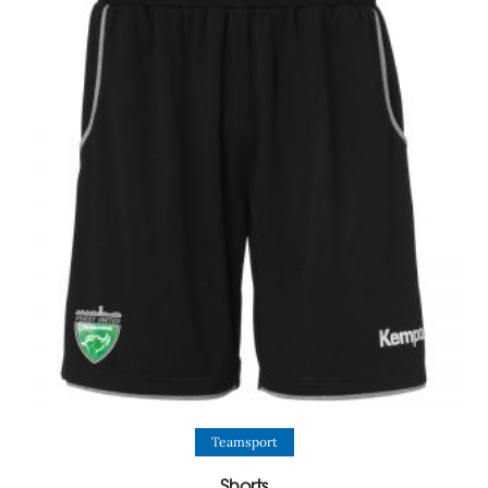
View Product
Teamsport
Shorts