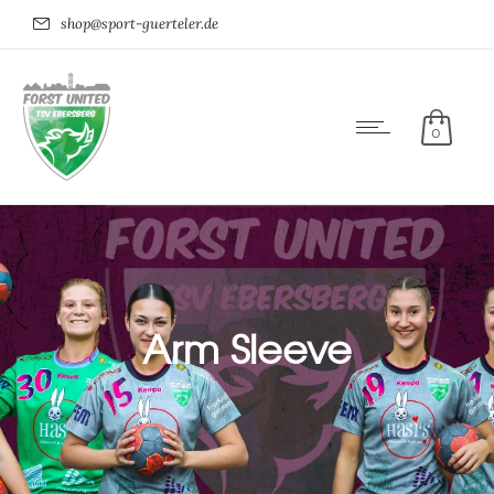
shop@sport-guerteler.de
0
Arm Sleeve