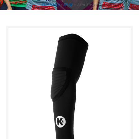
Startseite
»
Shop
»
Arm Sleeve