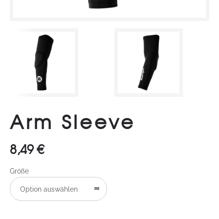
Arm Sleeve
8,49
€
Größe
Option auswählen