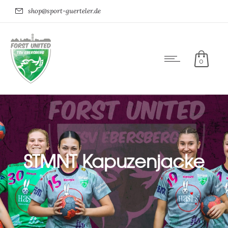
shop@sport-guerteler.de
0
STMNT Kapuzenjacke