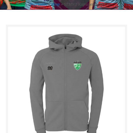
Startseite
»
Shop
»
STMNT Kapuzenjacke