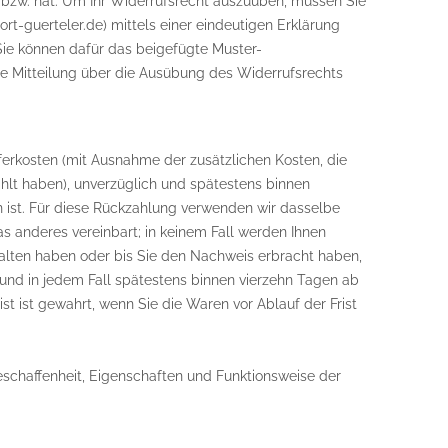
en bzw. hat. Um Ihr Widerrufsrecht auszuüben, müssen Sie
rt-guerteler.de) mittels einer eindeutigen Erklärung
. Sie können dafür das beigefügte Muster-
die Mitteilung über die Ausübung des Widerrufsrechts
eferkosten (mit Ausnahme der zusätzlichen Kosten, die
ählt haben), unverzüglich und spätestens binnen
 ist. Für diese Rückzahlung verwenden wir dasselbe
as anderes vereinbart; in keinem Fall werden Ihnen
alten haben oder bis Sie den Nachweis erbracht haben,
und in jedem Fall spätestens binnen vierzehn Tagen ab
t ist gewahrt, wenn Sie die Waren vor Ablauf der Frist
schaffenheit, Eigenschaften und Funktionsweise der