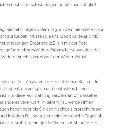
chen noch ihrer selbständigen beruflichen Tätigkeit
rägt vierzehn Tage ab dem Tag, an dem Sie oder ein von
srecht auszuüben, müssen Sie uns (Sport Gürteler GmbH,
ner eindeutigen Erklärung (z.B. ein mit der Post
das beigefügte Muster-Widerrufsformular verwenden, das
s Widerrufsrechts vor Ablauf der Widerrufsfrist
eferkosten (mit Ausnahme der zusätzlichen Kosten, die
ählt haben), unverzüglich und spätestens binnen
 ist. Für diese Rückzahlung verwenden wir dasselbe
as anderes vereinbart; in keinem Fall werden Ihnen
alten haben oder bis Sie den Nachweis erbracht haben,
und in jedem Fall spätestens binnen vierzehn Tagen ab
t ist gewahrt, wenn Sie die Waren vor Ablauf der Frist