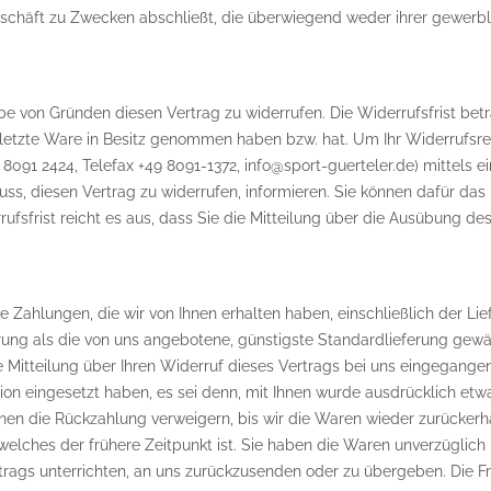
geschäft zu Zwecken abschließt, die überwiegend weder ihrer gewerbli
e von Gründen diesen Vertrag zu widerrufen. Die Widerrufsfrist bet
 die letzte Ware in Besitz genommen haben bzw. hat. Um Ihr Widerruf
 8091 2424, Telefax +49 8091-1372, info@sport-guerteler.de) mittels ei
hluss, diesen Vertrag zu widerrufen, informieren. Sie können dafür 
ufsfrist reicht es aus, dass Sie die Mitteilung über die Ausübung de
e Zahlungen, die wir von Ihnen erhalten haben, einschließlich der Li
erung als die von uns angebotene, günstigste Standardlieferung gew
Mitteilung über Ihren Widerruf dieses Vertrags bei uns eingegangen
ion eingesetzt haben, es sei denn, mit Ihnen wurde ausdrücklich etw
en die Rückzahlung verweigern, bis wir die Waren wieder zurückerh
elches der frühere Zeitpunkt ist. Sie haben die Waren unverzüglich 
ags unterrichten, an uns zurückzusenden oder zu übergeben. Die Fris