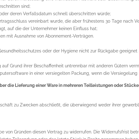
schnitten sind;
oder deren Verfallsdatum schnell überschritten würde;
Vertragsschluss vereinbart wurde, die aber frühestens 30 Tage nach 
, auf die der Unternehmer keinen Einfluss hat;
rierten mit Ausnahme von Abonnement-Verträgen.
 Gesundheitsschutzes oder der Hygiene nicht zur Rückgabe geeignet 
g auf Grund ihrer Beschaffenheit untrennbar mit anderen Gütern verm
tersoftware in einer versiegelten Packung, wenn die Versiegelung 
ber die Lieferung einer Ware in mehreren Teilleistungen oder Stück
geschäft zu Zwecken abschließt, die überwiegend weder ihrer gewerbli
e von Gründen diesen Vertrag zu widerrufen. Die Widerrufsfrist bet