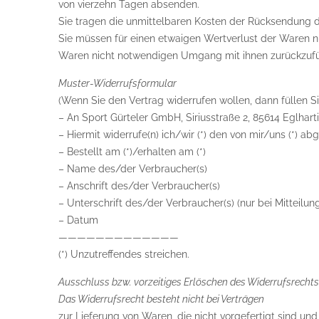
von vierzehn Tagen absenden.
Sie tragen die unmittelbaren Kosten der Rücksendung 
Sie müssen für einen etwaigen Wertverlust der Waren n
Waren nicht notwendigen Umgang mit ihnen zurückzufüh
Muster-Widerrufsformular
(Wenn Sie den Vertrag widerrufen wollen, dann füllen Si
– An Sport Gürteler GmbH, Siriusstraße 2, 85614 Eglhart
– Hiermit widerrufe(n) ich/wir (*) den von mir/uns (*) 
– Bestellt am (*)/erhalten am (*)
– Name des/der Verbraucher(s)
– Anschrift des/der Verbraucher(s)
– Unterschrift des/der Verbraucher(s) (nur bei Mitteilun
– Datum
—————————————
(*) Unzutreffendes streichen.
Ausschluss bzw. vorzeitiges Erlöschen des Widerrufsrechts
Das Widerrufsrecht besteht nicht bei Verträgen
zur Lieferung von Waren, die nicht vorgefertigt sind u