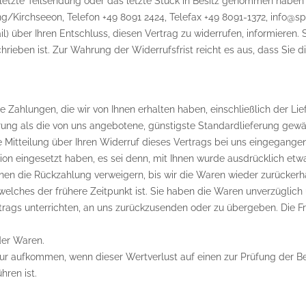
die letzte Teilsendung oder das letzte Stück in Besitz genommen hab
ng/Kirchseeon, Telefon +49 8091 2424, Telefax +49 8091-1372, info@spo
Mail) über Ihren Entschluss, diesen Vertrag zu widerrufen, informieren
rieben ist. Zur Wahrung der Widerrufsfrist reicht es aus, dass Sie 
e Zahlungen, die wir von Ihnen erhalten haben, einschließlich der Li
erung als die von uns angebotene, günstigste Standardlieferung gew
Mitteilung über Ihren Widerruf dieses Vertrags bei uns eingegangen
ion eingesetzt haben, es sei denn, mit Ihnen wurde ausdrücklich etw
en die Rückzahlung verweigern, bis wir die Waren wieder zurückerh
elches der frühere Zeitpunkt ist. Sie haben die Waren unverzüglich 
ags unterrichten, an uns zurückzusenden oder zu übergeben. Die Fris
der Waren.
ur aufkommen, wenn dieser Wertverlust auf einen zur Prüfung der Be
ren ist.