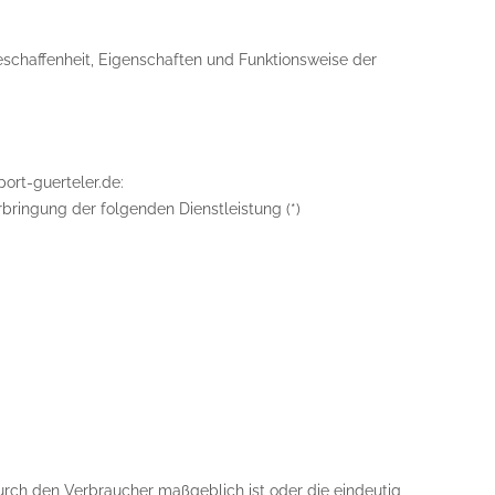
schaffenheit, Eigenschaften und Funktionsweise der
port-guerteler.de:
rbringung der folgenden Dienstleistung (*)
durch den Verbraucher maßgeblich ist oder die eindeutig