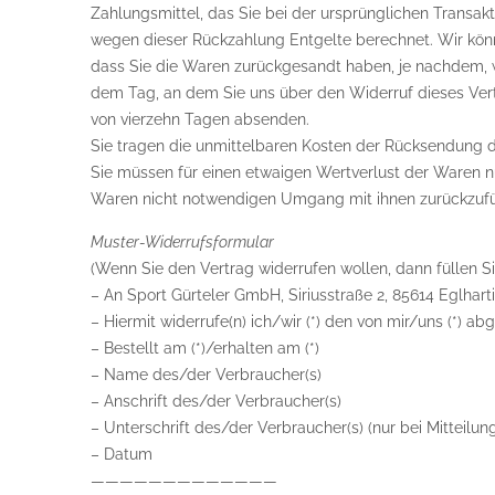
Zahlungsmittel, das Sie bei der ursprünglichen Transakt
wegen dieser Rückzahlung Entgelte berechnet. Wir könn
dass Sie die Waren zurückgesandt haben, je nachdem, w
dem Tag, an dem Sie uns über den Widerruf dieses Vertr
von vierzehn Tagen absenden.
Sie tragen die unmittelbaren Kosten der Rücksendung 
Sie müssen für einen etwaigen Wertverlust der Waren n
Waren nicht notwendigen Umgang mit ihnen zurückzufüh
Muster-Widerrufsformular
(Wenn Sie den Vertrag widerrufen wollen, dann füllen Si
– An Sport Gürteler GmbH, Siriusstraße 2, 85614 Eglhart
– Hiermit widerrufe(n) ich/wir (*) den von mir/uns (*) 
– Bestellt am (*)/erhalten am (*)
– Name des/der Verbraucher(s)
– Anschrift des/der Verbraucher(s)
– Unterschrift des/der Verbraucher(s) (nur bei Mitteilun
– Datum
—————————————