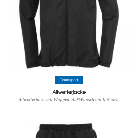
View Product
Teamsport
Allwetterjacke
Allwetterjacke mit Wappen. Auf Wunsch mit Initialen.