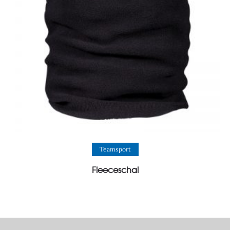
View Product
Teamsport
Fleeceschal