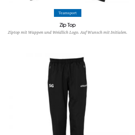
View Product
Teamsport
Zip Top
Ziptop mit Wappen und Weidlich Logo. Auf Wunsch mit Initialen.