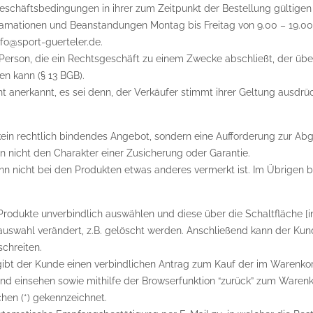
eschäftsbedingungen in ihrer zum Zeitpunkt der Bestellung gültigen
eklamationen und Beanstandungen Montag bis Freitag von 9.00 – 19.0
fo@sport-guerteler.de.
he Person, die ein Rechtsgeschäft zu einem Zwecke abschließt, der ü
en kann (§ 13 BGB).
anerkannt, es sei denn, der Verkäufer stimmt ihrer Geltung ausdrüc
t kein rechtlich bindendes Angebot, sondern eine Aufforderung zur Ab
 nicht den Charakter einer Zusicherung oder Garantie.
wenn nicht bei den Produkten etwas anderes vermerkt ist. Im Übrigen b
Produkte unverbindlich auswählen und diese über die Schaltfläche 
uswahl verändert, z.B. gelöscht werden. Anschließend kann der Kun
chreiten.
n] gibt der Kunde einen verbindlichen Antrag zum Kauf der im Warenk
und einsehen sowie mithilfe der Browserfunktion “zurück” zum Ware
en (*) gekennzeichnet.