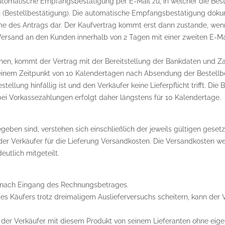
automatische Empfangsbestätigung per E-Mail zu, in welcher die Be
 (Bestellbestätigung). Die automatische Empfangsbestätigung dokum
me des Antrags dar. Der Kaufvertrag kommt erst dann zustande, wenn
rsand an den Kunden innerhalb von 2 Tagen mit einer zweiten E-Ma
ichen, kommt der Vertrag mit der Bereitstellung der Bankdaten und 
u einem Zeitpunkt von 10 Kalendertagen nach Absendung der Bestellbe
ellung hinfällig ist und den Verkäufer keine Lieferpflicht trifft. Di
 bei Vorkassezahlungen erfolgt daher längstens für 10 Kalendertage.
egeben sind, verstehen sich einschließlich der jeweils gültigen gese
der Verkäufer für die Lieferung Versandkosten. Die Versandkosten 
utlich mitgeteilt.
ung nach Eingang des Rechnungsbetrages.
es Käufers trotz dreimaligem Auslieferversuchs scheitern, kann der 
il der Verkäufer mit diesem Produkt von seinem Lieferanten ohne eige