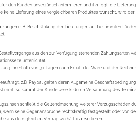
äufer den Kunden unverzüglich informieren und ihm ggf. die Lieferu
de keine Lieferung eines vergleichbaren Produktes wünscht, wird de
änkungen (z.B. Beschränkung der Lieferungen auf bestimmten Länder)
et.
Bestellvorgangs aus den zur Verfügung stehenden Zahlungsarten w
ionsseite unterrichtet.
ahlung innerhalb von 30 Tagen nach Erhalt der Ware und der Rechnun
beauftragt, z.B. Paypal gelten deren Allgemeine Geschäftsbedingung
bestimmt, so kommt der Kunde bereits durch Versäumung des Termins 
zugszinsen schließt die Geltendmachung weiterer Verzugsschäden du
u, wenn seine Gegenansprüche rechtskräftig festgestellt oder von d
he aus dem gleichen Vertragsverhältnis resultieren.