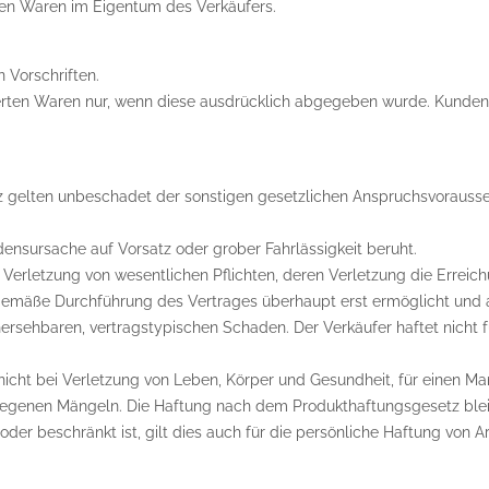
rten Waren im Eigentum des Verkäufers.
 Vorschriften.
eferten Waren nur, wenn diese ausdrücklich abgegeben wurde. Kunde
atz gelten unbeschadet der sonstigen gesetzlichen Anspruchsvoraus
densursache auf Vorsatz oder grober Fahrlässigkeit beruht.
ige Verletzung von wesentlichen Pflichten, deren Verletzung die Errei
sgemäße Durchführung des Vertrages überhaupt erst ermöglicht und a
ersehbaren, vertragstypischen Schaden. Der Verkäufer haftet nicht fü
icht bei Verletzung von Leben, Körper und Gesundheit, für einen Ma
wiegenen Mängeln. Die Haftung nach dem Produkthaftungsgesetz blei
der beschränkt ist, gilt dies auch für die persönliche Haftung von A