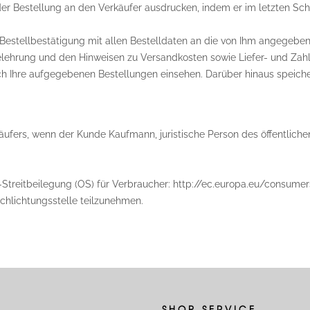
er Bestellung an den Verkäufer ausdrucken, indem er im letzten Schr
estellbestätigung mit allen Bestelldaten an die von Ihm angegebene
elehrung und den Hinweisen zu Versandkosten sowie Liefer- und Zah
reich Ihre aufgegebenen Bestellungen einsehen. Darüber hinaus speich
erkäufers, wenn der Kunde Kaufmann, juristische Person des öffentlic
Streitbeilegung (OS) für Verbraucher: http://ec.europa.eu/consumers/
chlichtungsstelle teilzunehmen.
SHOP SERVICE