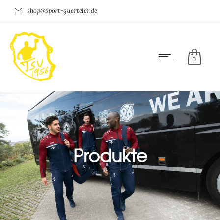
shop@sport-guerteler.de
0
Produkte