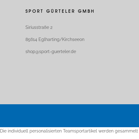
SPORT GÜRTELER GMBH
Siriusstraße 2
85614 Eglharting/Kirchseeon
shop@sport-guerteler.de
Die individuell personalisierten Teamsportartikel werden gesammelt