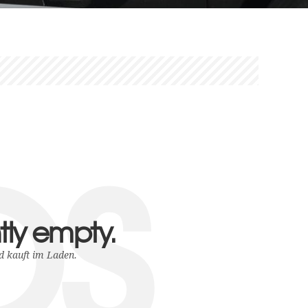
s
ntly empty.
d kauft im Laden.