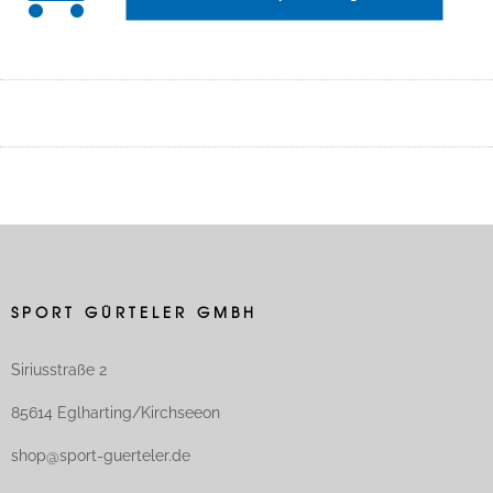
SPORT GÜRTELER GMBH
Siriusstraße 2
85614 Eglharting/Kirchseeon
shop@sport-guerteler.de